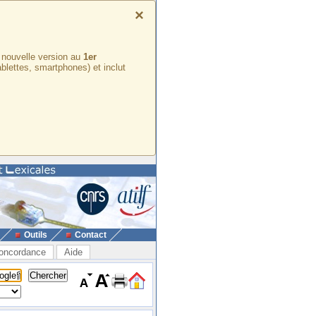
×
e nouvelle version au
1er
ablettes, smartphones) et inclut
Outils
Contact
oncordance
Aide