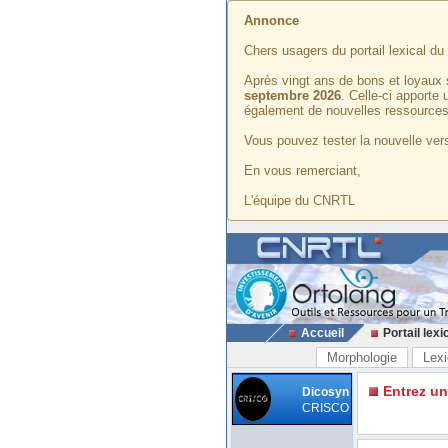
Annonce
Chers usagers du portail lexical d
Après vingt ans de bons et loyaux 
septembre 2026
. Celle-ci apporte
également de nouvelles ressources
Vous pouvez tester la nouvelle vers
En vous remerciant,
L'équipe du CNRTL
Accueil
Portail lexi
Morphologie
Lexi
Entrez u
Dicosyn
CRISCO