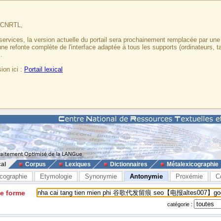
u CNRTL,
services, la version actuelle du portail sera prochainement remplacée par un
 une refonte complète de l'interface adaptée à tous les supports (ordinateurs, t
.
ion ici :
Portail lexical
cal
Corpus
Lexiques
Dictionnaires
Métalexicographie
cographie
Etymologie
Synonymie
Antonymie
Proxémie
C
ne forme
catégorie :