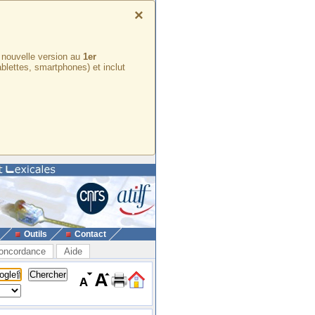
×
e nouvelle version au
1er
ablettes, smartphones) et inclut
Outils
Contact
oncordance
Aide