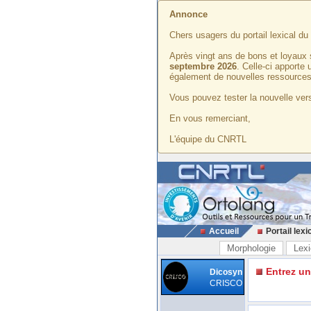
Annonce
Chers usagers du portail lexical d
Après vingt ans de bons et loyaux 
septembre 2026
. Celle-ci apporte
également de nouvelles ressources
Vous pouvez tester la nouvelle vers
En vous remerciant,
L'équipe du CNRTL
Accueil
Portail lexi
Morphologie
Lexi
Entrez u
Dicosyn
CRISCO