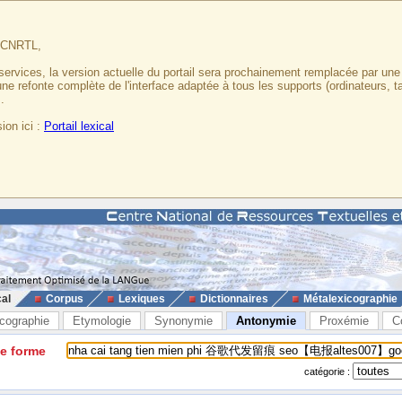
u CNRTL,
services, la version actuelle du portail sera prochainement remplacée par un
 une refonte complète de l'interface adaptée à tous les supports (ordinateurs, t
.
ion ici :
Portail lexical
cal
Corpus
Lexiques
Dictionnaires
Métalexicographie
cographie
Etymologie
Synonymie
Antonymie
Proxémie
C
ne forme
catégorie :