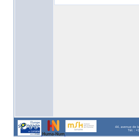
44, avenue de l
Tél. : 