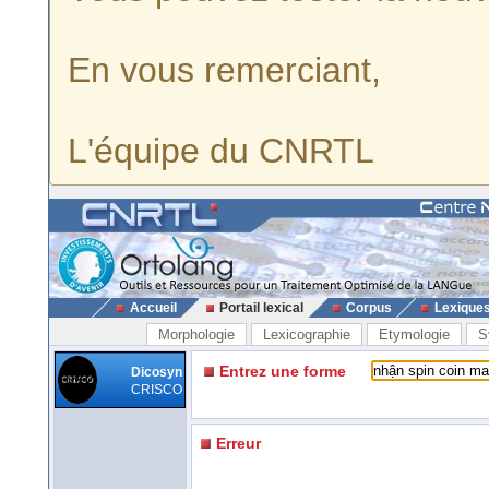
En vous remerciant,
L'équipe du CNRTL
Accueil
Portail lexical
Corpus
Lexique
Morphologie
Lexicographie
Etymologie
S
Entrez une forme
Dicosyn
CRISCO
Erreur