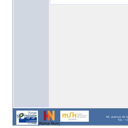
44, avenue de l
Tél. : 