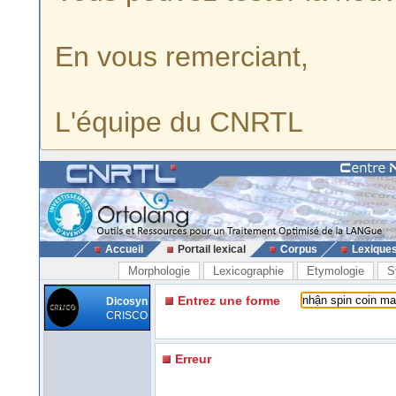
En vous remerciant,
L'équipe du CNRTL
Accueil
Portail lexical
Corpus
Lexique
Morphologie
Lexicographie
Etymologie
S
Entrez une forme
Dicosyn
CRISCO
Erreur