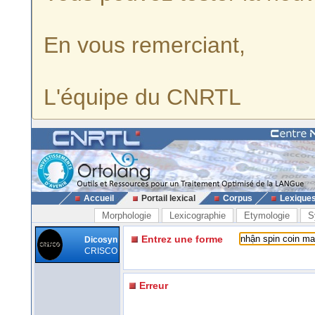
En vous remerciant,
L'équipe du CNRTL
Accueil
Portail lexical
Corpus
Lexique
Morphologie
Lexicographie
Etymologie
S
Entrez une forme
Dicosyn
CRISCO
Erreur