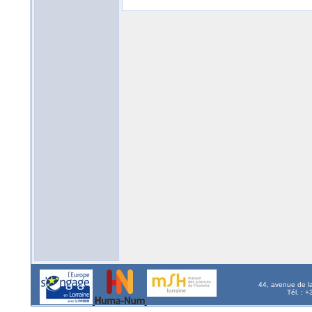
44, avenue de l
Tél. : 