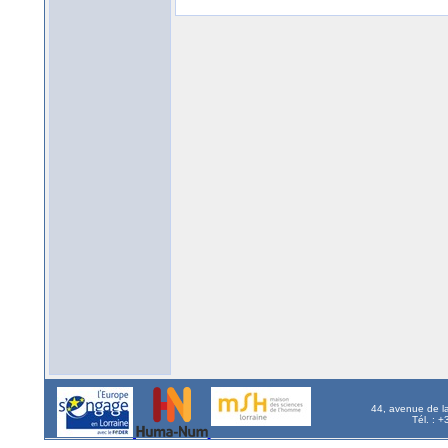
44, avenue de l
Tél. : 