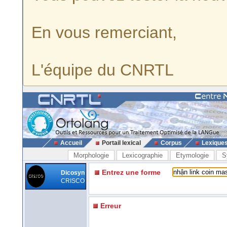
En vous remerciant,
L'équipe du CNRTL
Accueil
Portail lexical
Corpus
Lexique
Morphologie
Lexicographie
Etymologie
S
Entrez une forme
Dicosyn
CRISCO
Erreur