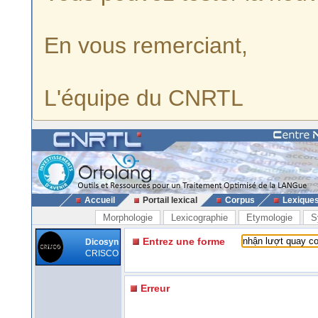
En vous remerciant,
L'équipe du CNRTL
Accueil
Portail lexical
Corpus
Lexique
Morphologie
Lexicographie
Etymologie
S
Entrez une forme
Dicosyn
CRISCO
Erreur