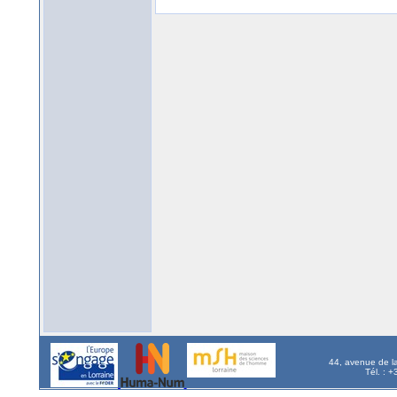
44, avenue de l
Tél. : 