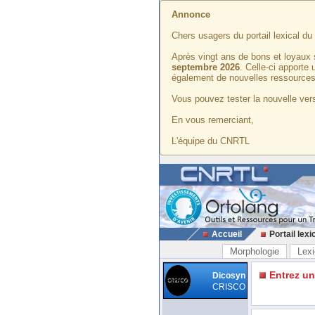
Annonce
Chers usagers du portail lexical d
Après vingt ans de bons et loyaux 
septembre 2026
. Celle-ci apporte
également de nouvelles ressources
Vous pouvez tester la nouvelle vers
En vous remerciant,
L'équipe du CNRTL
Accueil
Portail lexi
Morphologie
Lexi
Entrez u
Dicosyn
CRISCO