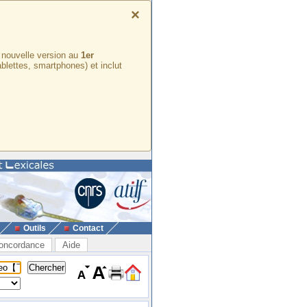
×
e nouvelle version au
1er
ablettes, smartphones) et inclut
Outils
Contact
oncordance
Aide