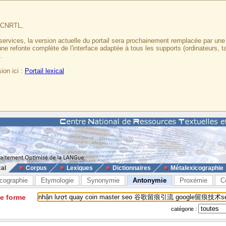
u CNRTL,
services, la version actuelle du portail sera prochainement remplacée par un
 une refonte complète de l'interface adaptée à tous les supports (ordinateurs, t
.
ion ici :
Portail lexical
cal
Corpus
Lexiques
Dictionnaires
Métalexicographie
cographie
Etymologie
Synonymie
Antonymie
Proxémie
C
ne forme
catégorie :