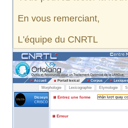
En vous remerciant,
L'équipe du CNRTL
Accueil
Portail lexical
Corpus
Lexique
Morphologie
Lexicographie
Etymologie
S
Entrez une forme
Dicosyn
CRISCO
Erreur