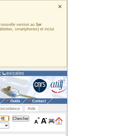
×
e nouvelle version au
1er
ablettes, smartphones) et inclut
Outils
Contact
oncordance
Aide