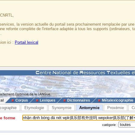
u CNRTL,
services, la version actuelle du portail sera prochainement remplacée par un
 une refonte complète de l'interface adaptée à tous les supports (ordinateurs, t
.
ion ici :
Portail lexical
cal
Corpus
Lexiques
Dictionnaires
Métalexicographie
cographie
Etymologie
Synonymie
Antonymie
Proxémie
C
ne forme
catégorie :