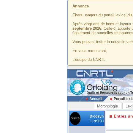
Annonce
Chers usagers du portail lexical d
Après vingt ans de bons et loyaux 
septembre 2026
. Celle-ci apporte
également de nouvelles ressources
Vous pouvez tester la nouvelle vers
En vous remerciant,
L'équipe du CNRTL
Accueil
Portail lexi
Morphologie
Lexi
Entrez u
Dicosyn
CRISCO