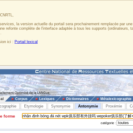
u CNRTL,
services, la version actuelle du portail sera prochainement remplacée par un
 une refonte complète de l'interface adaptée à tous les supports (ordinateurs, t
.
ion ici :
Portail lexical
cal
Corpus
Lexiques
Dictionnaires
Métalexicographie
cographie
Etymologie
Synonymie
Antonymie
Proxémie
C
ne forme
catégorie :