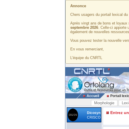
Annonce
Chers usagers du portail lexical d
Après vingt ans de bons et loyaux 
septembre 2026
. Celle-ci apporte
également de nouvelles ressources
Vous pouvez tester la nouvelle vers
En vous remerciant,
L'équipe du CNRTL
Accueil
Portail lexi
Morphologie
Lexi
Entrez u
Dicosyn
CRISCO