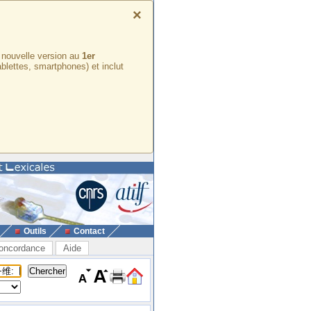
×
e nouvelle version au
1er
ablettes, smartphones) et inclut
Outils
Contact
oncordance
Aide