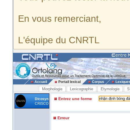
En vous remerciant,
L'équipe du CNRTL
Accueil
Portail lexical
Corpus
Lexique
Morphologie
Lexicographie
Etymologie
S
Entrez une forme
Dicosyn
CRISCO
Erreur