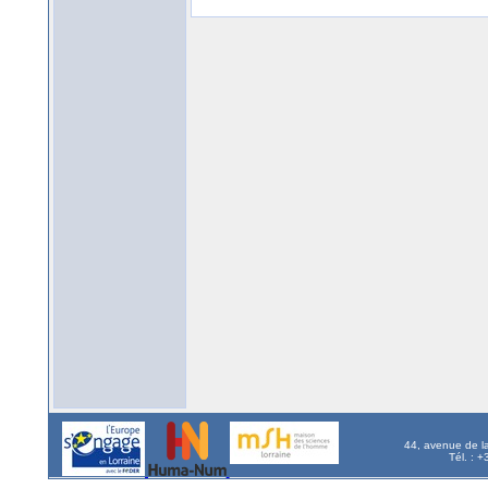
44, avenue de l
Tél. : 