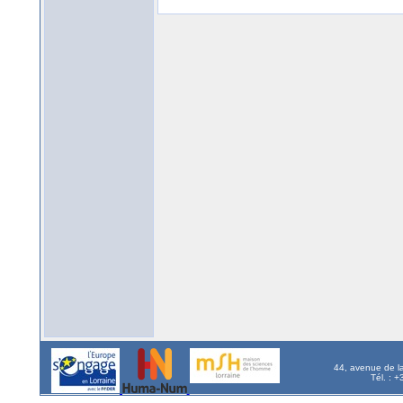
44, avenue de l
Tél. : 