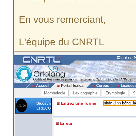
En vous remerciant,
L'équipe du CNRTL
Accueil
Portail lexical
Corpus
Lexique
Morphologie
Lexicographie
Etymologie
S
Entrez une forme
Dicosyn
CRISCO
Erreur