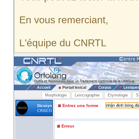
En vous remerciant,
L'équipe du CNRTL
Accueil
Portail lexical
Corpus
Lexique
Morphologie
Lexicographie
Etymologie
S
Entrez une forme
Dicosyn
CRISCO
Erreur