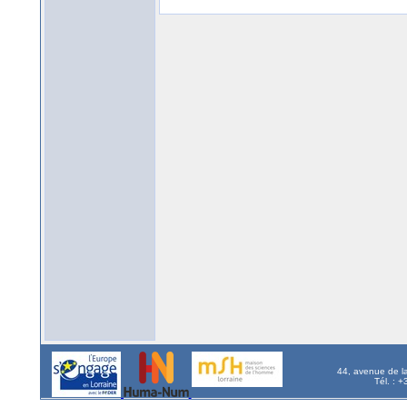
44, avenue de l
Tél. : 