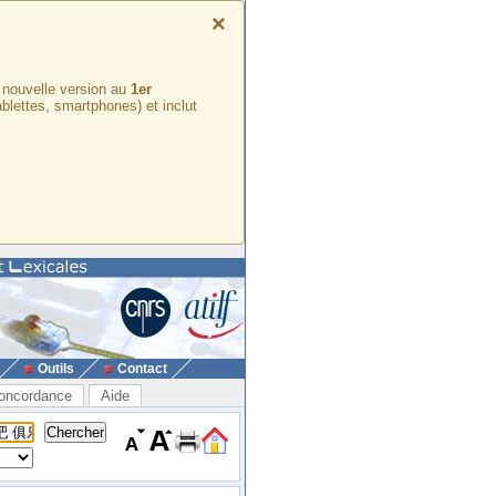
×
e nouvelle version au
1er
ablettes, smartphones) et inclut
Outils
Contact
oncordance
Aide