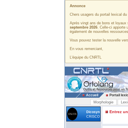
Annonce
Chers usagers du portail lexical d
Après vingt ans de bons et loyaux 
septembre 2026
. Celle-ci apporte
également de nouvelles ressources
Vous pouvez tester la nouvelle vers
En vous remerciant,
L'équipe du CNRTL
Accueil
Portail lexi
Morphologie
Lexi
Entrez u
Dicosyn
CRISCO