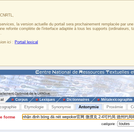
u CNRTL,
services, la version actuelle du portail sera prochainement remplacée par un
 une refonte complète de l'interface adaptée à tous les supports (ordinateurs, t
.
ion ici :
Portail lexical
cal
Corpus
Lexiques
Dictionnaires
Métalexicographie
cographie
Etymologie
Synonymie
Antonymie
Proxémie
C
ne forme
catégorie :