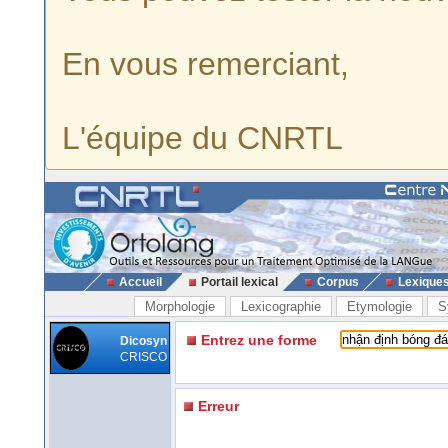
En vous remerciant,
L'équipe du CNRTL
Accueil
Portail lexical
Corpus
Lexique
Morphologie
Lexicographie
Etymologie
S
Entrez une forme
Dicosyn
CRISCO
Erreur