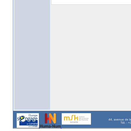
44, avenue de l
Tél. : 