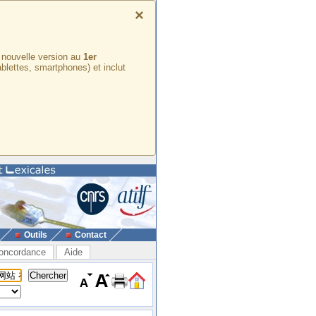
×
e nouvelle version au
1er
ablettes, smartphones) et inclut
Outils
Contact
oncordance
Aide