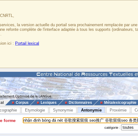
u CNRTL,
services, la version actuelle du portail sera prochainement remplacée par un
 une refonte complète de l'interface adaptée à tous les supports (ordinateurs, t
.
ion ici :
Portail lexical
cal
Corpus
Lexiques
Dictionnaires
Métalexicographie
cographie
Etymologie
Synonymie
Antonymie
Proxémie
C
ne forme
catégorie :