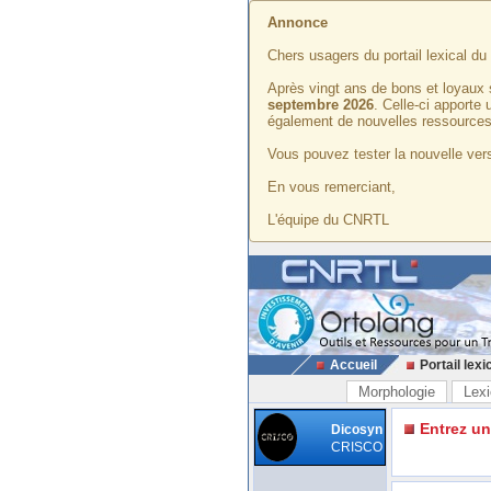
Annonce
Chers usagers du portail lexical d
Après vingt ans de bons et loyaux 
septembre 2026
. Celle-ci apporte
également de nouvelles ressources
Vous pouvez tester la nouvelle vers
En vous remerciant,
L'équipe du CNRTL
Accueil
Portail lexi
Morphologie
Lexi
Entrez u
Dicosyn
CRISCO