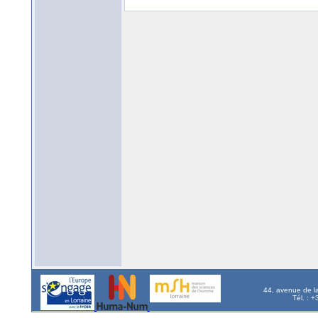
44, avenue de l
Tél. : 