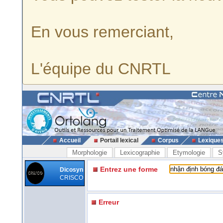
En vous remerciant,
L'équipe du CNRTL
Accueil
Portail lexical
Corpus
Lexique
Morphologie
Lexicographie
Etymologie
S
Entrez une forme
Dicosyn
CRISCO
Erreur