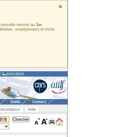
×
e nouvelle version au
1er
ablettes, smartphones) et inclut
Outils
Contact
oncordance
Aide