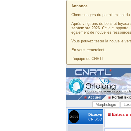
Annonce
Chers usagers du portail lexical d
Après vingt ans de bons et loyaux 
septembre 2026
. Celle-ci apporte
également de nouvelles ressources
Vous pouvez tester la nouvelle vers
En vous remerciant,
L'équipe du CNRTL
Accueil
Portail lexi
Morphologie
Lexi
Entrez u
Dicosyn
CRISCO