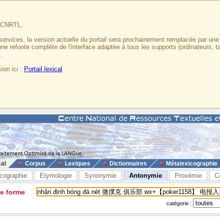
u CNRTL,
services, la version actuelle du portail sera prochainement remplacée par un
 une refonte complète de l'interface adaptée à tous les supports (ordinateurs, t
.
ion ici :
Portail lexical
cal
Corpus
Lexiques
Dictionnaires
Métalexicographie
cographie
Etymologie
Synonymie
Antonymie
Proxémie
C
ne forme
catégorie :