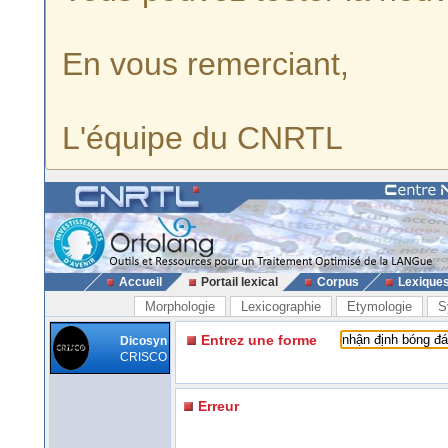
En vous remerciant,
L'équipe du CNRTL
Accueil
Portail lexical
Corpus
Lexique
Morphologie
Lexicographie
Etymologie
S
Entrez une forme
Dicosyn
CRISCO
Erreur