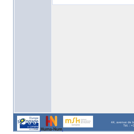
44, avenue de l
Tél. : 