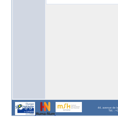
44, avenue de l
Tél. : 