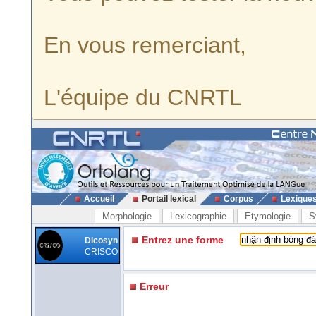
En vous remerciant,
L'équipe du CNRTL
Accueil
Portail lexical
Corpus
Lexique
Morphologie
Lexicographie
Etymologie
S
Entrez une forme
Dicosyn
CRISCO
Erreur