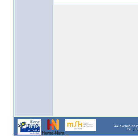
44, avenue de l
Tél. : 