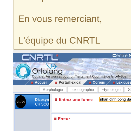
En vous remerciant,
L'équipe du CNRTL
Accueil
Portail lexical
Corpus
Lexique
Morphologie
Lexicographie
Etymologie
S
Entrez une forme
Dicosyn
CRISCO
Erreur