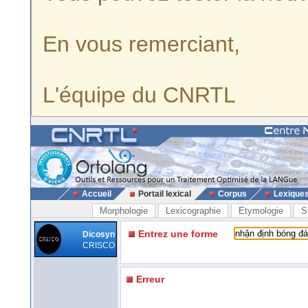
En vous remerciant,
L'équipe du CNRTL
Accueil
Portail lexical
Corpus
Lexique
Morphologie
Lexicographie
Etymologie
S
Entrez une forme
Dicosyn
CRISCO
Erreur