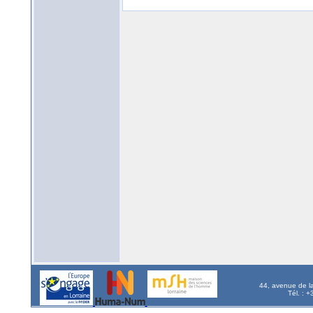
44, avenue de l
Tél. : 