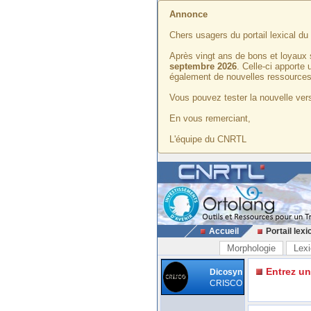
Annonce
Chers usagers du portail lexical d
Après vingt ans de bons et loyaux 
septembre 2026
. Celle-ci apporte
également de nouvelles ressources
Vous pouvez tester la nouvelle vers
En vous remerciant,
L'équipe du CNRTL
Accueil
Portail lexi
Morphologie
Lexi
Entrez u
Dicosyn
CRISCO