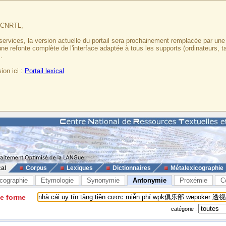
u CNRTL,
services, la version actuelle du portail sera prochainement remplacée par un
 une refonte complète de l'interface adaptée à tous les supports (ordinateurs, t
.
ion ici :
Portail lexical
cal
Corpus
Lexiques
Dictionnaires
Métalexicographie
cographie
Etymologie
Synonymie
Antonymie
Proxémie
C
ne forme
catégorie :