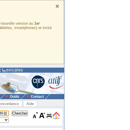
×
e nouvelle version au
1er
ablettes, smartphones) et inclut
Outils
Contact
oncordance
Aide