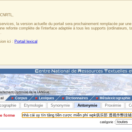
u CNRTL,
services, la version actuelle du portail sera prochainement remplacée par un
 une refonte complète de l'interface adaptée à tous les supports (ordinateurs, t
.
ion ici :
Portail lexical
cal
Corpus
Lexiques
Dictionnaires
Métalexicographie
cographie
Etymologie
Synonymie
Antonymie
Proxémie
C
ne forme
catégorie :