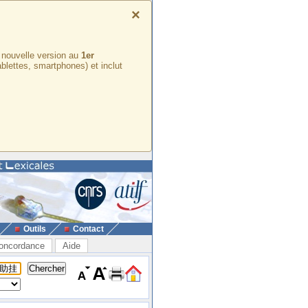
×
e nouvelle version au
1er
ablettes, smartphones) et inclut
Outils
Contact
oncordance
Aide