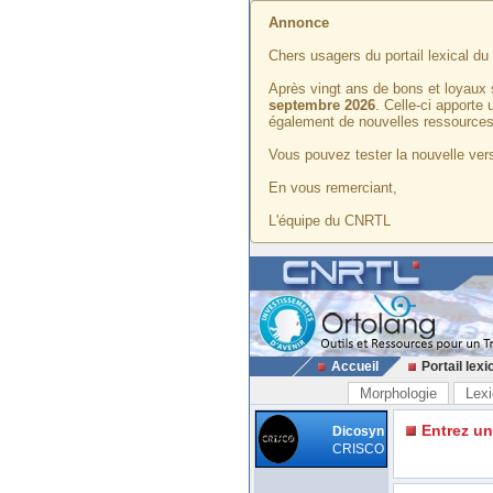
Annonce
Chers usagers du portail lexical d
Après vingt ans de bons et loyaux 
septembre 2026
. Celle-ci apporte
également de nouvelles ressources
Vous pouvez tester la nouvelle vers
En vous remerciant,
L'équipe du CNRTL
Accueil
Portail lexi
Morphologie
Lexi
Entrez u
Dicosyn
CRISCO