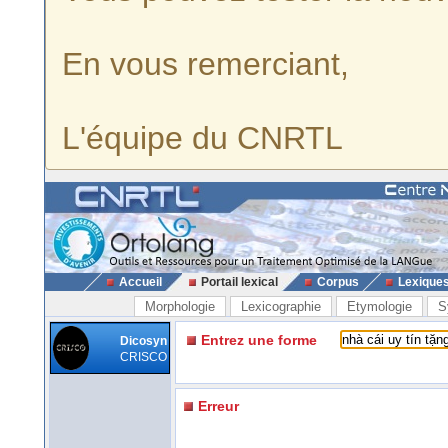
En vous remerciant,
L'équipe du CNRTL
Accueil
Portail lexical
Corpus
Lexique
Morphologie
Lexicographie
Etymologie
S
Entrez une forme
Dicosyn
CRISCO
Erreur