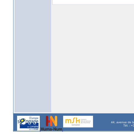
44, avenue de l
Tél. : 