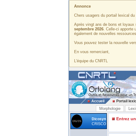
Annonce
Chers usagers du portail lexical d
Après vingt ans de bons et loyaux 
septembre 2026
. Celle-ci apporte
également de nouvelles ressources
Vous pouvez tester la nouvelle vers
En vous remerciant,
L'équipe du CNRTL
Accueil
Portail lexi
Morphologie
Lexi
Entrez u
Dicosyn
CRISCO