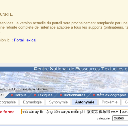
u CNRTL,
services, la version actuelle du portail sera prochainement remplacée par un
 une refonte complète de l'interface adaptée à tous les supports (ordinateurs, t
.
ion ici :
Portail lexical
cal
Corpus
Lexiques
Dictionnaires
Métalexicographie
cographie
Etymologie
Synonymie
Antonymie
Proxémie
C
ne forme
catégorie :