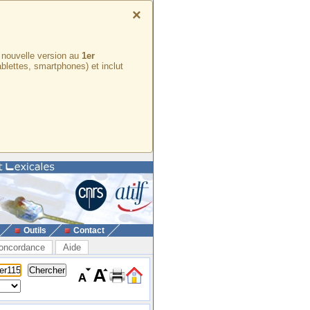
×
e nouvelle version au
1er
ablettes, smartphones) et inclut
Outils
Contact
oncordance
Aide