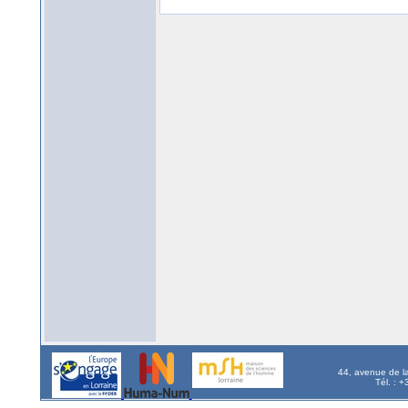
44, avenue de l
Tél. : 