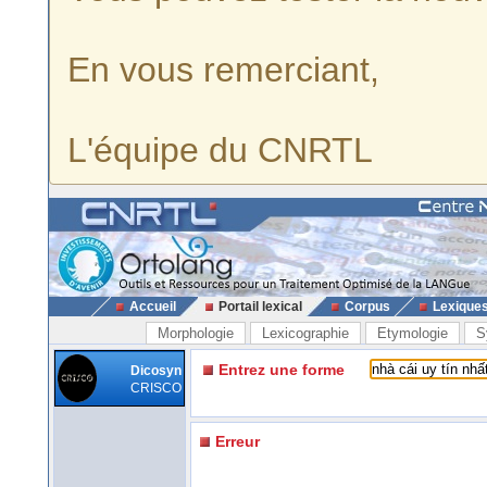
En vous remerciant,
L'équipe du CNRTL
Accueil
Portail lexical
Corpus
Lexique
Morphologie
Lexicographie
Etymologie
S
Entrez une forme
Dicosyn
CRISCO
Erreur