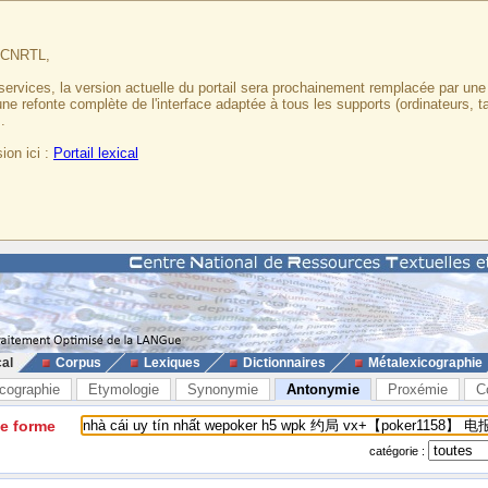
u CNRTL,
services, la version actuelle du portail sera prochainement remplacée par un
 une refonte complète de l'interface adaptée à tous les supports (ordinateurs, t
.
ion ici :
Portail lexical
cal
Corpus
Lexiques
Dictionnaires
Métalexicographie
cographie
Etymologie
Synonymie
Antonymie
Proxémie
C
ne forme
catégorie :