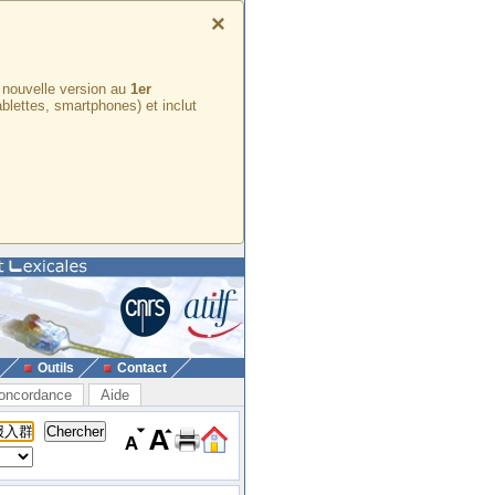
×
e nouvelle version au
1er
ablettes, smartphones) et inclut
Outils
Contact
oncordance
Aide