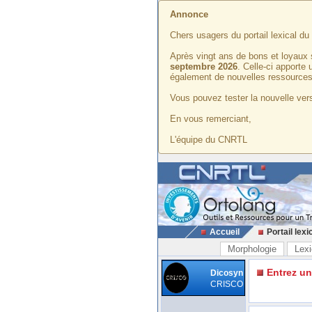
Annonce
Chers usagers du portail lexical d
Après vingt ans de bons et loyaux 
septembre 2026
. Celle-ci apporte
également de nouvelles ressources
Vous pouvez tester la nouvelle vers
En vous remerciant,
L'équipe du CNRTL
Accueil
Portail lexi
Morphologie
Lexi
Entrez u
Dicosyn
CRISCO