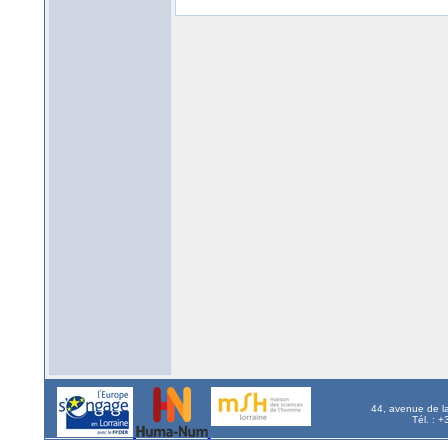
44, avenue de l
Tél. : 