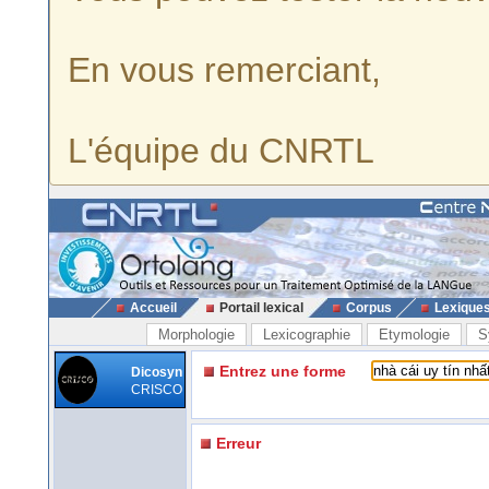
En vous remerciant,
L'équipe du CNRTL
Accueil
Portail lexical
Corpus
Lexique
Morphologie
Lexicographie
Etymologie
S
Entrez une forme
Dicosyn
CRISCO
Erreur