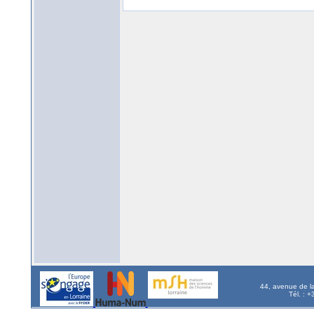
44, avenue de l
Tél. : 