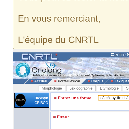
En vous remerciant,
L'équipe du CNRTL
Accueil
Portail lexical
Corpus
Lexique
Morphologie
Lexicographie
Etymologie
S
Entrez une forme
Dicosyn
CRISCO
Erreur