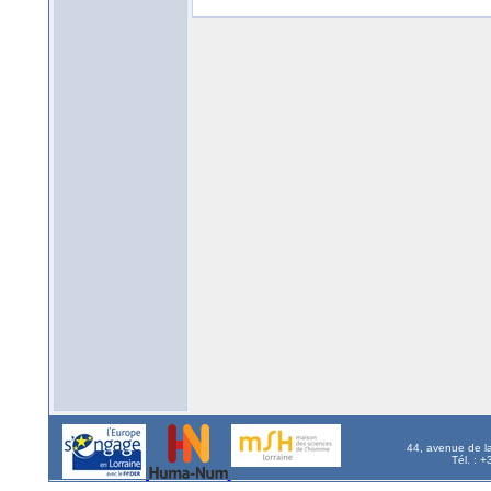
44, avenue de l
Tél. : 