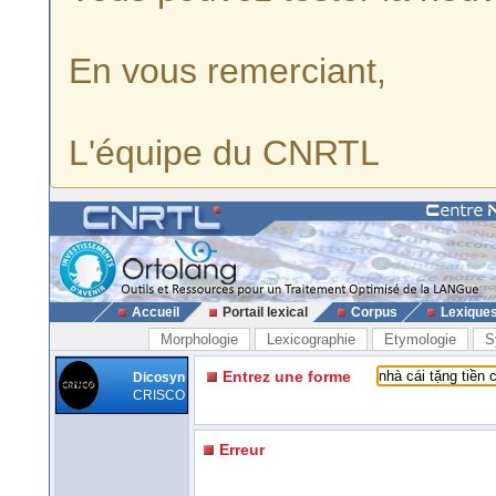
En vous remerciant,
L'équipe du CNRTL
Accueil
Portail lexical
Corpus
Lexique
Morphologie
Lexicographie
Etymologie
S
Entrez une forme
Dicosyn
CRISCO
Erreur