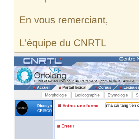
En vous remerciant,
L'équipe du CNRTL
Accueil
Portail lexical
Corpus
Lexique
Morphologie
Lexicographie
Etymologie
S
Entrez une forme
Dicosyn
CRISCO
Erreur