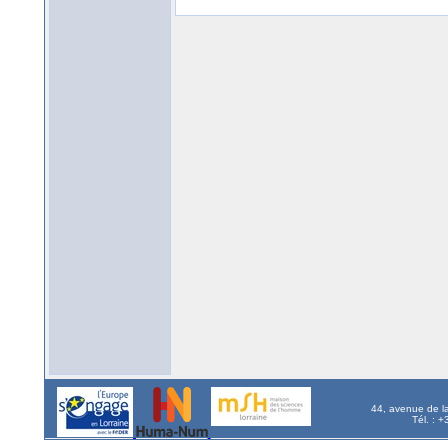
44, avenue de l
Tél. : 