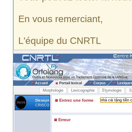
En vous remerciant,
L'équipe du CNRTL
Accueil
Portail lexical
Corpus
Lexique
Morphologie
Lexicographie
Etymologie
S
Entrez une forme
Dicosyn
CRISCO
Erreur