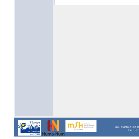
44, avenue de l
Tél. : 