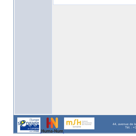
44, avenue de l
Tél. : 