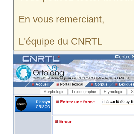
En vous remerciant,
L'équipe du CNRTL
Accueil
Portail lexical
Corpus
Lexique
Morphologie
Lexicographie
Etymologie
S
Entrez une forme
Dicosyn
CRISCO
Erreur