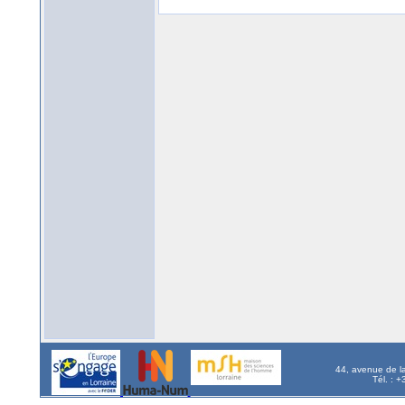
44, avenue de l
Tél. : 