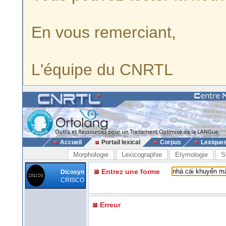
En vous remerciant,
L'équipe du CNRTL
Accueil
Portail lexical
Corpus
Lexique
Morphologie
Lexicographie
Etymologie
S
Entrez une forme
Dicosyn
CRISCO
Erreur