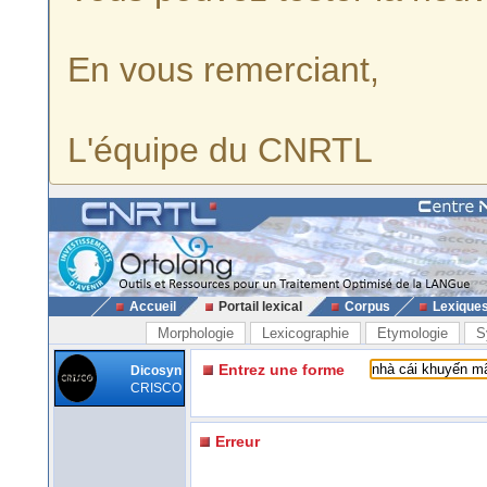
En vous remerciant,
L'équipe du CNRTL
Accueil
Portail lexical
Corpus
Lexique
Morphologie
Lexicographie
Etymologie
S
Entrez une forme
Dicosyn
CRISCO
Erreur