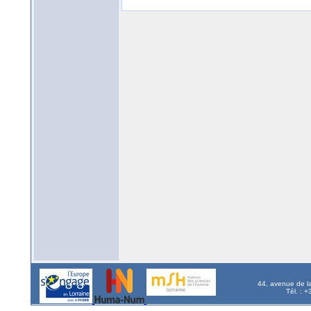
44, avenue de l
Tél. : 