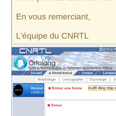
En vous remerciant,
L'équipe du CNRTL
Accueil
Portail lexical
Corpus
Lexique
Morphologie
Lexicographie
Etymologie
S
Entrez une forme
Dicosyn
CRISCO
Erreur