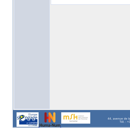
44, avenue de l
Tél. : 