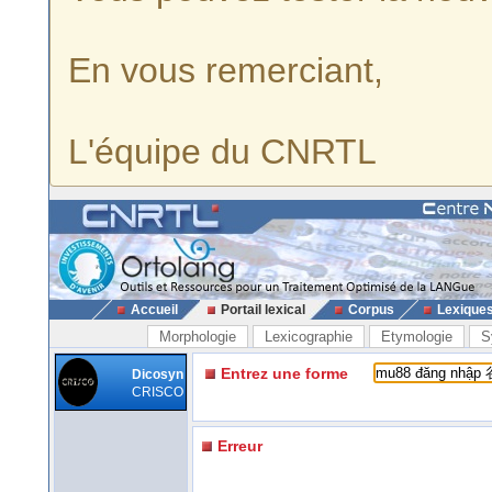
En vous remerciant,
L'équipe du CNRTL
Accueil
Portail lexical
Corpus
Lexique
Morphologie
Lexicographie
Etymologie
S
Entrez une forme
Dicosyn
CRISCO
Erreur