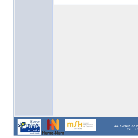
44, avenue de l
Tél. : 