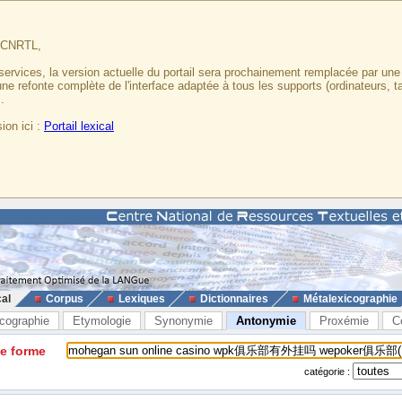
u CNRTL,
services, la version actuelle du portail sera prochainement remplacée par un
 une refonte complète de l'interface adaptée à tous les supports (ordinateurs, t
.
ion ici :
Portail lexical
cal
Corpus
Lexiques
Dictionnaires
Métalexicographie
cographie
Etymologie
Synonymie
Antonymie
Proxémie
C
ne forme
catégorie :