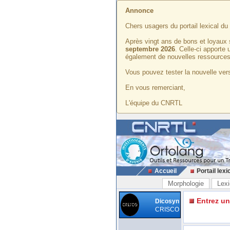
Annonce
Chers usagers du portail lexical d
Après vingt ans de bons et loyaux 
septembre 2026
. Celle-ci apporte
également de nouvelles ressources
Vous pouvez tester la nouvelle vers
En vous remerciant,
L'équipe du CNRTL
Accueil
Portail lexi
Morphologie
Lexi
Entrez u
Dicosyn
CRISCO