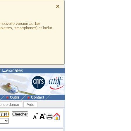
×
e nouvelle version au
1er
ablettes, smartphones) et inclut
Outils
Contact
oncordance
Aide