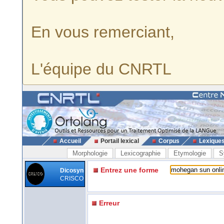
En vous remerciant,
L'équipe du CNRTL
Accueil
Portail lexical
Corpus
Lexique
Morphologie
Lexicographie
Etymologie
S
Entrez une forme
Dicosyn
CRISCO
Erreur