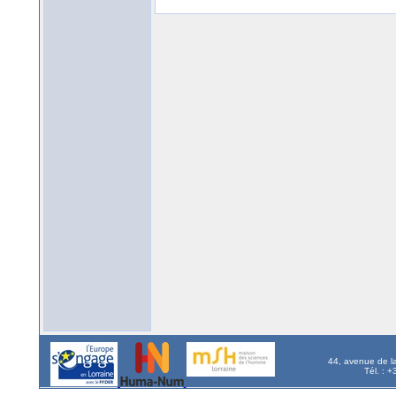
44, avenue de l
Tél. : 