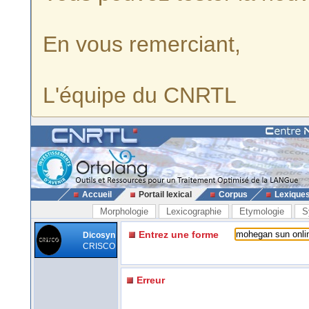
En vous remerciant,
L'équipe du CNRTL
Accueil
Portail lexical
Corpus
Lexique
Morphologie
Lexicographie
Etymologie
S
Entrez une forme
Dicosyn
CRISCO
Erreur