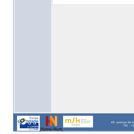
44, avenue de l
Tél. : 