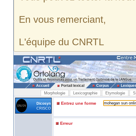
En vous remerciant,
L'équipe du CNRTL
Accueil
Portail lexical
Corpus
Lexique
Morphologie
Lexicographie
Etymologie
S
Entrez une forme
Dicosyn
CRISCO
Erreur