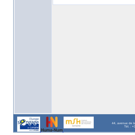
44, avenue de l
Tél. : 