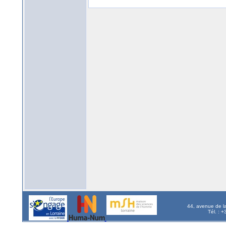
44, avenue de l
Tél. : 