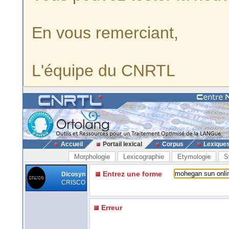
En vous remerciant,
L'équipe du CNRTL
Accueil
Portail lexical
Corpus
Lexique
Morphologie
Lexicographie
Etymologie
S
Entrez une forme
Dicosyn
CRISCO
Erreur