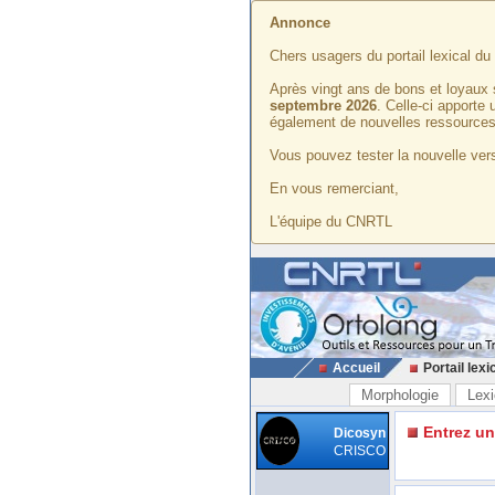
Annonce
Chers usagers du portail lexical d
Après vingt ans de bons et loyaux 
septembre 2026
. Celle-ci apporte
également de nouvelles ressources
Vous pouvez tester la nouvelle vers
En vous remerciant,
L'équipe du CNRTL
Accueil
Portail lexi
Morphologie
Lexi
Entrez u
Dicosyn
CRISCO