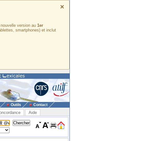
×
e nouvelle version au
1er
ablettes, smartphones) et inclut
Outils
Contact
oncordance
Aide