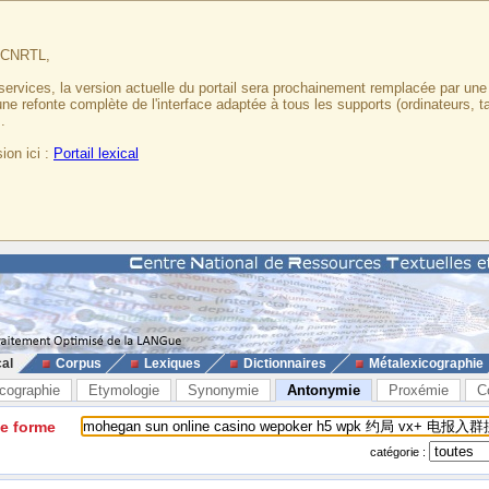
u CNRTL,
services, la version actuelle du portail sera prochainement remplacée par un
 une refonte complète de l'interface adaptée à tous les supports (ordinateurs, t
.
ion ici :
Portail lexical
cal
Corpus
Lexiques
Dictionnaires
Métalexicographie
cographie
Etymologie
Synonymie
Antonymie
Proxémie
C
ne forme
catégorie :