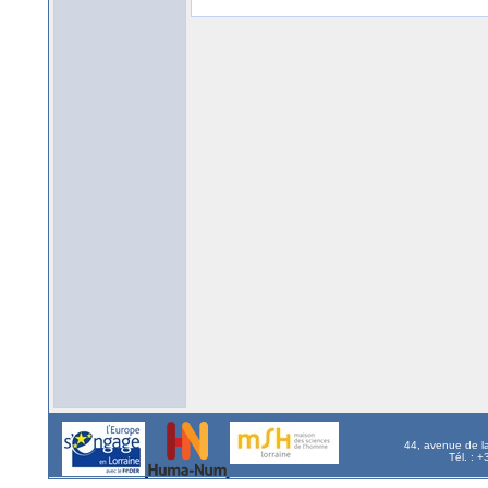
44, avenue de l
Tél. : 