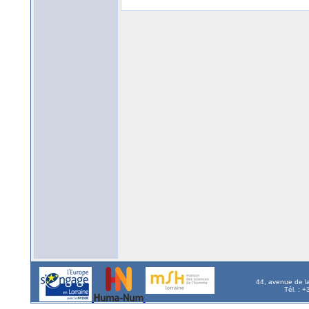
44, avenue de l
Tél. : 