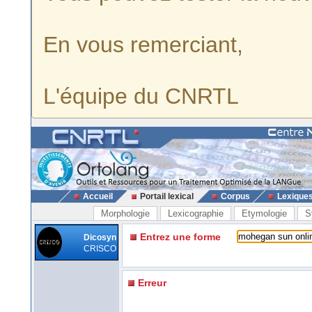
En vous remerciant,
L'équipe du CNRTL
Accueil
Portail lexical
Corpus
Lexique
Morphologie
Lexicographie
Etymologie
S
Entrez une forme
Dicosyn
CRISCO
Erreur