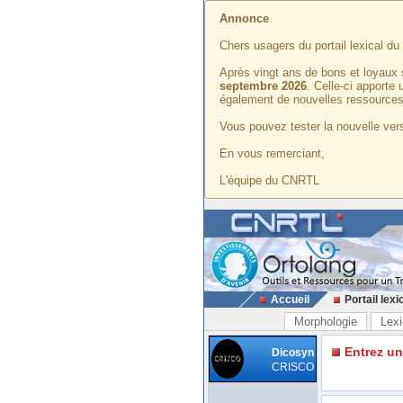
Annonce
Chers usagers du portail lexical d
Après vingt ans de bons et loyaux 
septembre 2026
. Celle-ci apporte
également de nouvelles ressources
Vous pouvez tester la nouvelle vers
En vous remerciant,
L'équipe du CNRTL
Accueil
Portail lexi
Morphologie
Lexi
Entrez u
Dicosyn
CRISCO