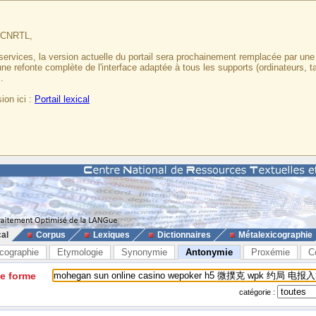
u CNRTL,
services, la version actuelle du portail sera prochainement remplacée par un
 une refonte complète de l'interface adaptée à tous les supports (ordinateurs, t
.
ion ici :
Portail lexical
cal
Corpus
Lexiques
Dictionnaires
Métalexicographie
cographie
Etymologie
Synonymie
Antonymie
Proxémie
C
ne forme
catégorie :