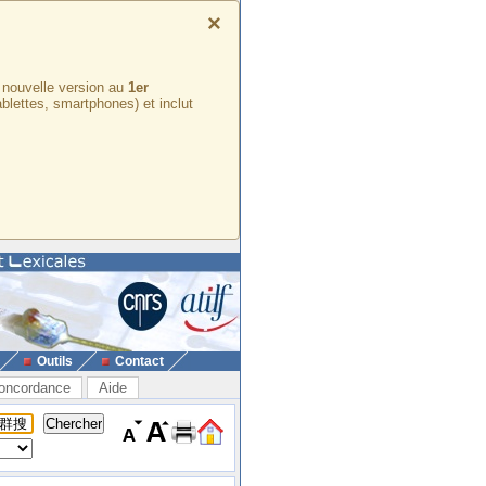
×
e nouvelle version au
1er
ablettes, smartphones) et inclut
Outils
Contact
oncordance
Aide