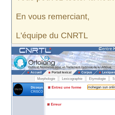
En vous remerciant,
L'équipe du CNRTL
Accueil
Portail lexical
Corpus
Lexique
Morphologie
Lexicographie
Etymologie
S
Entrez une forme
Dicosyn
CRISCO
Erreur