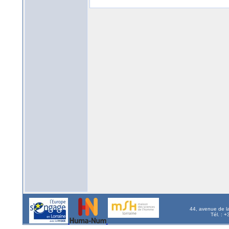
44, avenue de l
Tél. : 