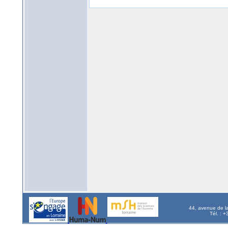
44, avenue de l
Tél. : 