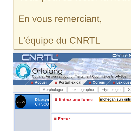
En vous remerciant,
L'équipe du CNRTL
Accueil
Portail lexical
Corpus
Lexique
Morphologie
Lexicographie
Etymologie
S
Entrez une forme
Dicosyn
CRISCO
Erreur